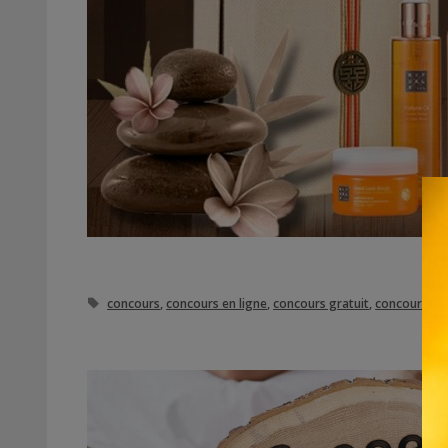
Étiquettes
concours
,
concours en ligne
,
concours gratuit
,
concours gra