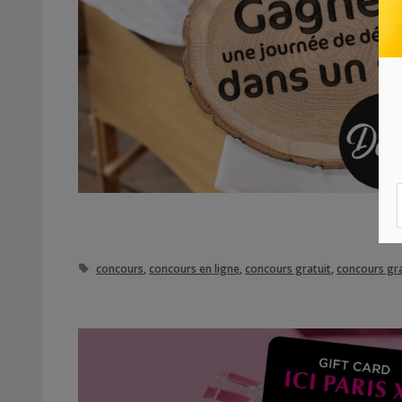
Étiquettes
concours
,
concours en ligne
,
concours gratuit
,
concours gra