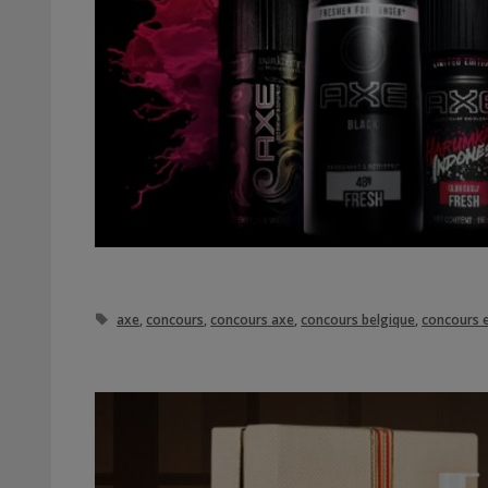
Étiquettes
axe
,
concours
,
concours axe
,
concours belgique
,
concours e