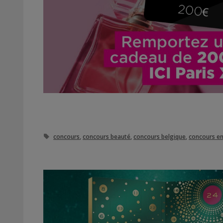
Étiquettes
concours
,
concours beauté
,
concours belgique
,
concours en