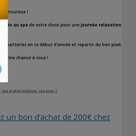
n amoureux !
accès au spa
de votre choix pour une
journée relaxation
s
vos batteries en ce début d’année et repartir du bon pied.
. Bonne chance à vous !
t
,
spa gratuit belgique
,
spa pour 2
z un bon d’achat de 200€ chez