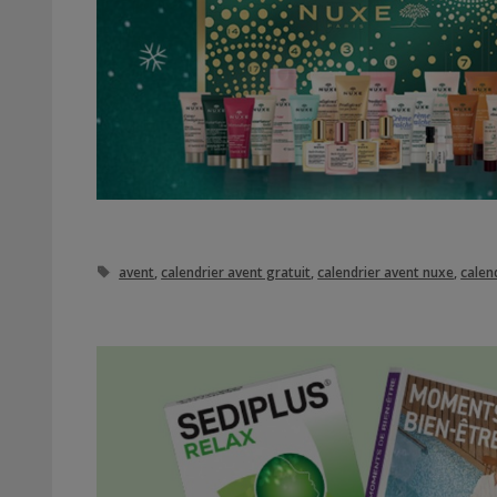
Étiquettes
avent
,
calendrier avent gratuit
,
calendrier avent nuxe
,
calend