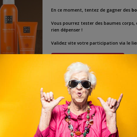
En ce moment, tentez de gagner des
bo
Vous pourrez tester des baumes corps, 
rien dépenser !
Validez vite votre participation via le li
tuit en ligne
,
concours rituals
,
pack
,
pack gratuit
,
pack rituals
,
produit gratuit
,
|| EXPIRÉ || Remporte
personnes