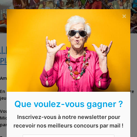
×
|| EXPIRÉ || Jeu video GTA 5 sur
Playstation à gagner
Amateur de jeux d’action-aventure ?
En ce moment, vous avez la possibilité de remporter le célèbre
jeu
GTA V
sur
Playstation 4
.
Que voulez-vous gagner ?
Vous vous placerez dans la peau de 3 personnages inédits :
Inscrivez-vous à notre newsletter pour
Michael, Trevor et Franklin. Les braquages et missions font
partie du quotidien de ces criminels.
recevoir nos meilleurs concours par mail !