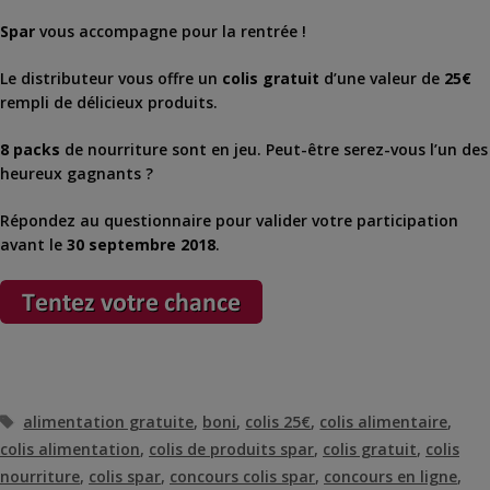
Spar
vous accompagne pour la rentrée !
Le distributeur vous offre un
colis gratuit
d’une valeur de
25€
rempli de délicieux produits.
8 packs
de nourriture sont en jeu. Peut-être serez-vous l’un des
heureux gagnants ?
Répondez au questionnaire pour valider votre participation
avant le
30 septembre 2018
.
Étiquettes
alimentation gratuite
,
boni
,
colis 25€
,
colis alimentaire
,
colis alimentation
,
colis de produits spar
,
colis gratuit
,
colis
nourriture
,
colis spar
,
concours colis spar
,
concours en ligne
,