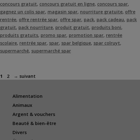
concours gratuit
,
concours gratuit en ligne
,
concours spar
,
gagnez un colis spar
,
magasin spar
,
nourriture gratuite
,
offre
rentrée
,
offre rentrée spar
,
offre spar
,
pack
,
pack cadeau
,
pack
gratuit
,
pack nourriture
,
produit gratuit
,
produits boni
,
produits gratuits
,
promo spar
,
promotion spar
,
rentrée
scolaire
,
rentrée spar
,
spar
,
spar belgique
,
spar colruyt
,
supermarché
,
supermarché spar
Page
Page
1
2
→
suivant
Alimentation
Animaux
Argent & vouchers
Beauté & bien-être
Divers