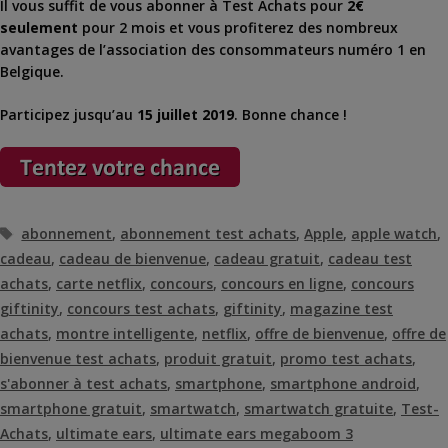
Il vous suffit de vous abonner à Test Achats pour
2€
seulement
pour 2 mois et vous profiterez des nombreux
avantages de l’association des consommateurs numéro 1 en
Belgique.
Participez jusqu’au
15 juillet 2019
. Bonne chance !
Étiquettes
abonnement
,
abonnement test achats
,
Apple
,
apple watch
,
cadeau
,
cadeau de bienvenue
,
cadeau gratuit
,
cadeau test
achats
,
carte netflix
,
concours
,
concours en ligne
,
concours
giftinity
,
concours test achats
,
giftinity
,
magazine test
achats
,
montre intelligente
,
netflix
,
offre de bienvenue
,
offre de
bienvenue test achats
,
produit gratuit
,
promo test achats
,
s'abonner à test achats
,
smartphone
,
smartphone android
,
smartphone gratuit
,
smartwatch
,
smartwatch gratuite
,
Test-
Achats
,
ultimate ears
,
ultimate ears megaboom 3