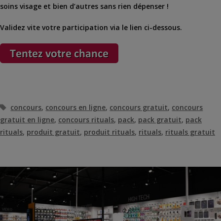
soins visage et bien d’autres sans rien dépenser !
Validez vite votre participation via le lien ci-dessous.
Étiquettes
concours
,
concours en ligne
,
concours gratuit
,
concours
gratuit en ligne
,
concours rituals
,
pack
,
pack gratuit
,
pack
rituals
,
produit gratuit
,
produit rituals
,
rituals
,
rituals gratuit