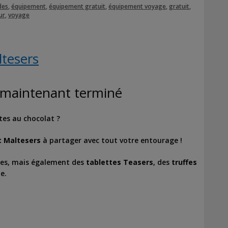
des
,
équipement
,
équipement gratuit
,
équipement voyage
,
gratuit
,
ur
,
voyage
tesers
t maintenant terminé
tes au chocolat ?
t Maltesers
à partager avec tout votre entourage !
ues, mais également des
tablettes Teasers
, des
truffes
e.