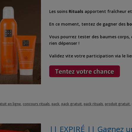
Les soins
Rituals
apportent fraîcheur et 
En ce moment, tentez de gagner des
bo
Vous pourrez tester des baumes corps, 
rien dépenser !
Validez vite votre participation via le li
tuit en ligne
,
concours rituals
,
pack
,
pack gratuit
,
pack rituals
,
produit gratuit
,
|| EXPIRÉ || Gagnez un