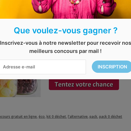
|| EXPIRÉ || Remporte
Optez pour un mode de vie plus écologi
Que voulez-vous gagner ?
En ce moment, la boutique
L’Alternativ
Inscrivez-vous à notre newsletter pour recevoir no
Ce pack comprend une brosse à dent en 
meilleurs concours par mail !
gourde, des pailles réutilisables, du sh
Le concours se clôture le
31 mai 2019
. B
cours gratuit en ligne
,
éco
,
kit 0 déchet
,
l'alternative
,
pack
,
pack 0 déchet