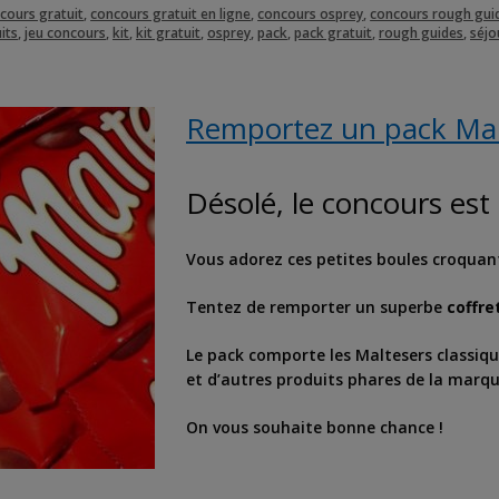
cours gratuit
,
concours gratuit en ligne
,
concours osprey
,
concours rough gui
its
,
jeu concours
,
kit
,
kit gratuit
,
osprey
,
pack
,
pack gratuit
,
rough guides
,
séjo
Remportez un pack Mal
Désolé, le concours es
Vous adorez ces petites boules croquan
Tentez de remporter un superbe
coffre
Le pack comporte les Maltesers classiq
et d’autres produits phares de la marqu
On vous souhaite bonne chance !