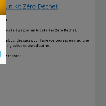
z un kit Zéro Déchet
que !
e
vous fait gagner un
kit starter Zéro Déchet
.
s
bambou, des sacs pour faire vos courses en vrac, une
ampoing solide et bien d’autres.
onne chance !