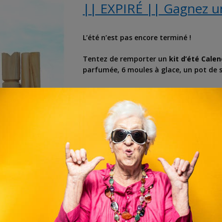
|| EXPIRÉ || Gagnez un
L’été n’est pas encore terminé !
Tentez de remporter un
kit d’été Calen
parfumée, 6 moules à glace, un pot de 
De quoi profiter un maximum des derniers
Participez avant le
31 août 2019
.
,
concours gratuit
,
concours gratuit en ligne
,
été
,
jeu concours
,
kit
,
kit calendee