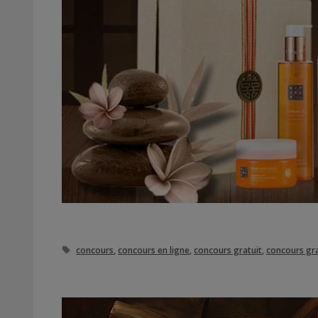
Étiquettes
concours
,
concours en ligne
,
concours gratuit
,
concours gra