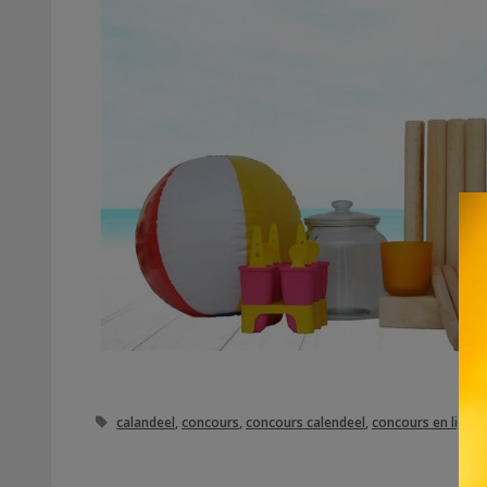
Étiquettes
calandeel
,
concours
,
concours calendeel
,
concours en ligne