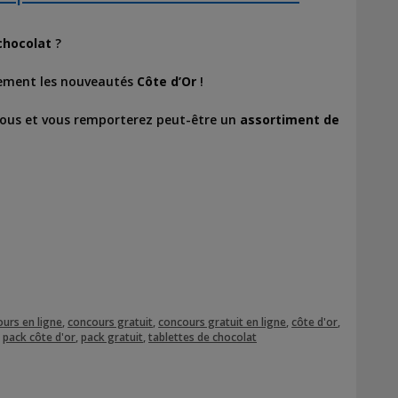
chocolat
?
itement les nouveautés
Côte d’Or
!
essous et vous remporterez peut-être un
assortiment de
urs en ligne
,
concours gratuit
,
concours gratuit en ligne
,
côte d'or
,
,
pack côte d'or
,
pack gratuit
,
tablettes de chocolat