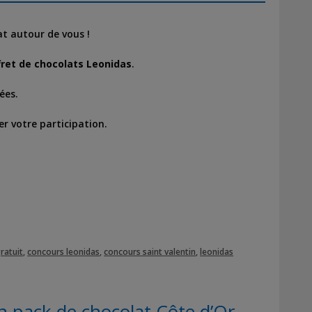
at autour de vous !
ret de chocolats Leonidas
.
ées.
er votre participation.
ratuit
,
concours leonidas
,
concours saint valentin
,
leonidas
 pack de chocolat Côte d’Or