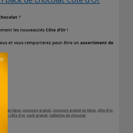
chocolat
?
itement les nouveautés
Côte d’Or
!
essous et vous remporterez peut-être un
assortiment de
×
urs en ligne
,
concours gratuit
,
concours gratuit en ligne
,
côte d'or
,
,
pack côte d'or
,
pack gratuit
,
tablettes de chocolat