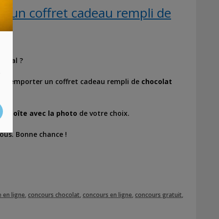
 un coffret cadeau rempli de
ginal ?
s
 de remporter un coffret cadeau rempli de
chocolat
la boîte avec la photo
de votre choix.
sous. Bonne chance !
 en ligne
,
concours chocolat
,
concours en ligne
,
concours gratuit
,