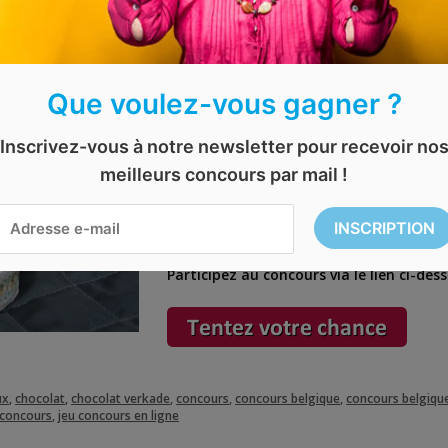
|| EXPIRÉ || Remportez
chocolat
Que voulez-vous gagner ?
Vous êtes à la recherche d’un cadeau ori
Inscrivez-vous à notre newsletter pour recevoir no
En ce moment, vous avez la possibilité
meilleurs concours par mail !
Verkade
.
De plus, il est possible de
personnaliser 
Participez au concours via le lien ci-des
ux
,
chocolat
,
chocolat verkade
,
concours
,
concours belgique
,
concours belgique
 concours
,
jeu concours en ligne