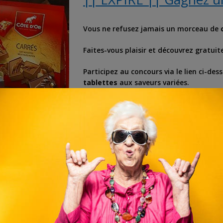
Vous ne refusez jamais un morceau de
Faites-vous plaisir et découvrez gratu
Participez au concours via le lien ci-d
tablettes
aux saveurs variées.
Bonne dégustation !
 d'or
,
chocolat gratuit
,
concours
,
concours chocolat
,
concours côte d'or
,
conco
,
nouveautés
,
nouveautés côte d'or
,
pack
,
pack chocolat
,
pack chocolat gratuit