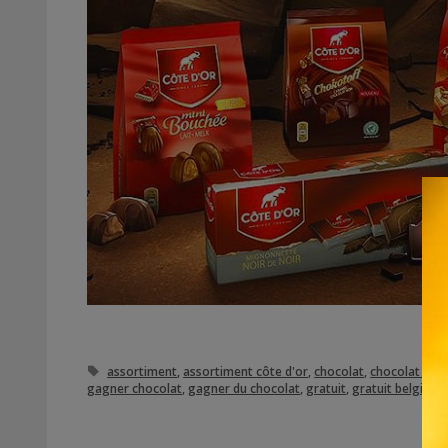
Étiquettes
assortiment
,
assortiment côte d'or
,
chocolat
,
chocolat côte
gagner chocolat
,
gagner du chocolat
,
gratuit
,
gratuit belgique