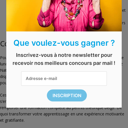
efficacement.
Des outils pédagogiques modernes comme des flashcards et
simulateurs pédagogiques avancés.
Un accompagnement pédagogique assuré par des moniteurs
brevetés.
Que voulez-vous gagner ?
Comment participer gratuitement ?
Inscrivez-vous à notre newsletter pour
Pour participer au concours, c’est très simple : rendez-vous chaque
recevoir nos meilleurs concours par mail !
lundi sur la page d’accueil du site Permis Online pour tenter le Quiz
National, ou bien directement dans les cours en ligne gratuits
disponibles sur le site. Aucun abonnement ni frais n’est nécessaire
pour participer, tout le monde peut ainsi tenter sa chance.
Ces concours représentent donc une opportunité idéale pour
s’entraîner efficacement tout en ayant la possibilité concrète de
remporter une formation complète au permis théorique belge. De
quoi transformer votre apprentissage en une expérience motivante
et gratifiante.