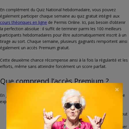
En complément du Quiz National hebdomadaire, vous pouvez
également participer chaque semaine au quiz gratuit intégré aux
cours théoriques en ligne
de Permis Online. Ici, pas besoin d’obtenir
la perfection absolue : il suffit de terminer parmi les 100 meilleurs
participants hebdomadaires pour être automatiquement inscrit à un
tirage au sort. Chaque semaine, plusieurs gagnants remportent ainsi
également un accès Premium gratuit.
Cette deuxième chance récompense ainsi à la fois la régularité et les
efforts, même sans atteindre forcément un score parfait.
Que comprend l’accès Premium ?
×
En gagnant l’accès Premium à Permis Online, vous bénéficiez d’une
expérience de formation complète incluant :
Des cours théoriques détaillés et interactifs accessibles à tout
moment depuis votre smartphone ou ordinateur.
Des simulations réalistes d’examen théorique pour s’entraîner