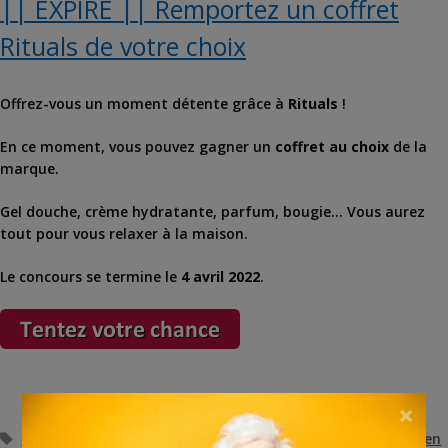
|| EXPIRÉ || Remportez un coffret
Rituals de votre choix
Offrez-vous un moment détente grâce à
Rituals
!
En ce moment, vous pouvez gagner un
coffret au choix
de la
marque.
Gel douche, crème hydratante, parfum, bougie… Vous aurez
tout pour vous relaxer à la maison.
Le concours se termine le
4 avril 2022
.
×
Étiquettes
coffret rituals
,
coffret rituals gratuit
,
concours
,
concours en