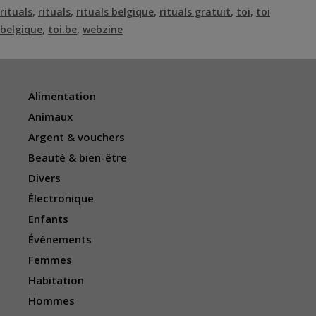
rituals
,
rituals
,
rituals belgique
,
rituals gratuit
,
toi
,
toi
belgique
,
toi.be
,
webzine
Alimentation
Animaux
Argent & vouchers
Beauté & bien-être
Divers
Électronique
Enfants
Événements
Femmes
Habitation
Hommes