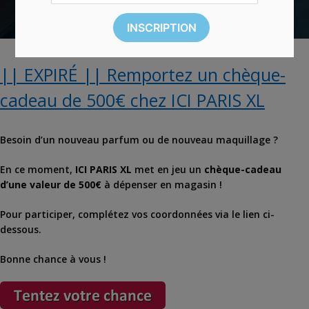
|| EXPIRÉ || Remportez un chèque-
cadeau de 500€ chez ICI PARIS XL
Besoin d’un nouveau parfum ou de nouveau maquillage ?
En ce moment,
ICI PARIS XL
met en jeu un
chèque-cadeau
d’une valeur de 500€
à dépenser en magasin !
Pour participer, complétez vos coordonnées via le lien ci-
dessous.
Bonne chance à vous !