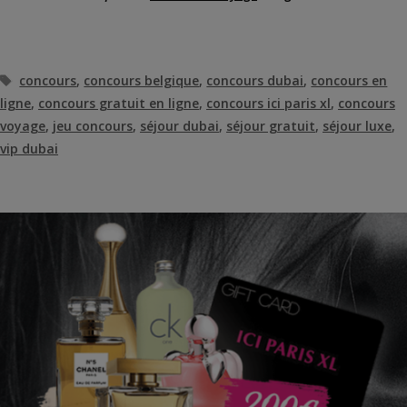
Étiquettes
concours
,
concours belgique
,
concours dubai
,
concours en
ligne
,
concours gratuit en ligne
,
concours ici paris xl
,
concours
voyage
,
jeu concours
,
séjour dubai
,
séjour gratuit
,
séjour luxe
,
vip dubai