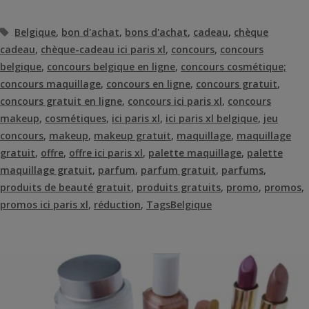
Étiquettes
Belgique
,
bon d'achat
,
bons d'achat
,
cadeau
,
chèque
cadeau
,
chèque-cadeau ici paris xl
,
concours
,
concours
belgique
,
concours belgique en ligne
,
concours cosmétique;
concours maquillage
,
concours en ligne
,
concours gratuit
,
concours gratuit en ligne
,
concours ici paris xl
,
concours
makeup
,
cosmétiques
,
ici paris xl
,
ici paris xl belgique
,
jeu
concours
,
makeup
,
makeup gratuit
,
maquillage
,
maquillage
gratuit
,
offre
,
offre ici paris xl
,
palette maquillage
,
palette
maquillage gratuit
,
parfum
,
parfum gratuit
,
parfums
,
produits de beauté gratuit
,
produits gratuits
,
promo
,
promos
,
promos ici paris xl
,
réduction
,
TagsBelgique