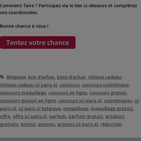
Comment faire ? Participez via le lien ci-dessous et complétez
vos coordonnées.
Bonne chance à vous !
Étiquettes
Belgique
,
bon d'achat
,
bons d'achat
,
chèque cadeau
,
chèque-cadeau ici paris xl
,
concours
,
concours cosmétique;
concours maquillage
,
concours en ligne
,
concours gratuit
,
concours gratuit en ligne
,
concours ici paris xl
,
cosmétiques
,
ici
paris xl
,
ici paris xl belgique
,
maquillage
,
maquillage gratuit
,
offre
,
offre ici paris xl
,
parfum
,
parfum gratuit
,
produits
gratuits
,
promo
,
promos
,
promos ici paris xl
,
réduction