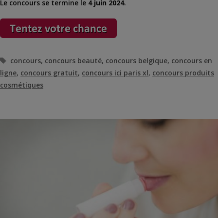
Le concours se termine le
4 juin 2024
.
Étiquettes
concours
,
concours beauté
,
concours belgique
,
concours en
ligne
,
concours gratuit
,
concours ici paris xl
,
concours produits
cosmétiques