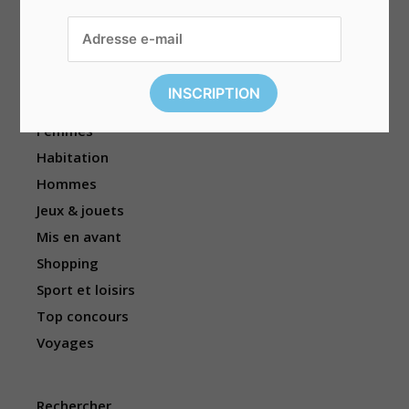
Divers
Électronique
Enfants
Événements
Femmes
Habitation
Hommes
Jeux & jouets
Mis en avant
Shopping
Sport et loisirs
Top concours
Voyages
Rechercher