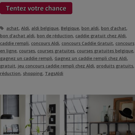
Étiquettes
achat
,
Aldi
,
aldi belgique
,
Belgique
,
bon aldi
,
bon d'achat
,
bon d'achat aldi
,
bon de réduction
,
caddie gratuit chez Aldi
,
caddie rempli
,
concours Aldi
,
concours Caddie Gratuit
,
concours
en ligne
,
courses
,
courses gratuites
,
courses gratuites belgique
,
gagnez un caddie rempli
,
Gagnez un caddie rempli chez Aldi
,
gratuit
,
jeu concours caddie rempli chez Aldi
,
produits gratuits
,
réduction
,
shopping
,
TagsAldi