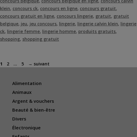
concours belgique
,
concours belgique en ligne
,
concours calvin
klein
,
concours ck
,
concours en ligne
,
concours gratuit
,
concours gratuit en ligne
,
concours lingerie
,
gratuit
,
gratuit
belgique
,
jeu
,
jeu concours
,
lingerie
,
lingerie calvin klein
,
lingerie
ck
,
lingerie femme
,
lingerie homme
,
produits gratuits
,
shopping
,
shopping gratuit
Page
Page
Page
1
2
…
5
→
suivant
Alimentation
Animaux
Argent & vouchers
Beauté & bien-être
Divers
Électronique
Enfants