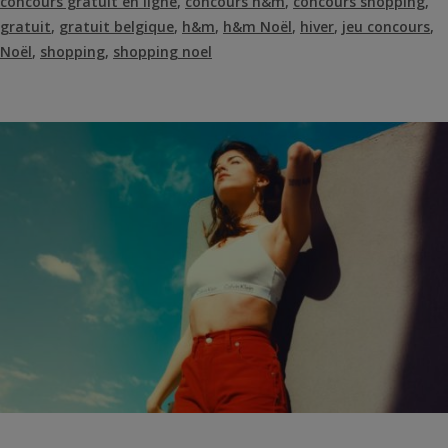
concours gratuit en ligne
,
concours h&m
,
concours shopping
,
gratuit
,
gratuit belgique
,
h&m
,
h&m Noël
,
hiver
,
jeu concours
,
Noël
,
shopping
,
shopping noel