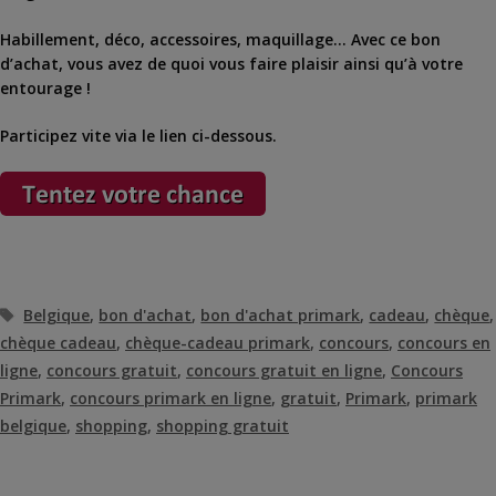
Habillement, déco, accessoires, maquillage… Avec ce bon
d’achat, vous avez de quoi vous faire plaisir ainsi qu’à votre
entourage !
Participez vite via le lien ci-dessous.
Étiquettes
Belgique
,
bon d'achat
,
bon d'achat primark
,
cadeau
,
chèque
,
chèque cadeau
,
chèque-cadeau primark
,
concours
,
concours en
ligne
,
concours gratuit
,
concours gratuit en ligne
,
Concours
Primark
,
concours primark en ligne
,
gratuit
,
Primark
,
primark
belgique
,
shopping
,
shopping gratuit