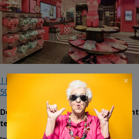
|| EXPIRÉ || Une carte-cadeau de
×
500€ chez Hunkemöller à gagner
Désolé, ce concours est maintenant
terminé.
Besoin de nouveaux sous-vêtements ?