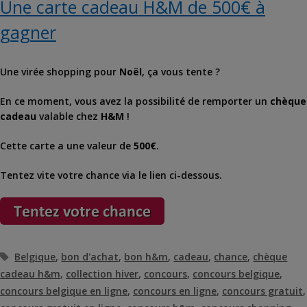
Une carte cadeau H&M de 500€ à
gagner
Une virée shopping pour
Noël
, ça vous tente ?
En ce moment, vous avez la possibilité de remporter un
chèque
cadeau
valable chez
H&M
!
Cette carte a une valeur de
500€
.
Tentez vite votre chance via le lien ci-dessous.
Étiquettes
Belgique
,
bon d'achat
,
bon h&m
,
cadeau
,
chance
,
chèque
cadeau h&m
,
collection hiver
,
concours
,
concours belgique
,
concours belgique en ligne
,
concours en ligne
,
concours gratuit
,