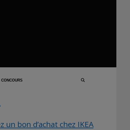
 CONCOURS
A
z un bon d’achat chez IKEA