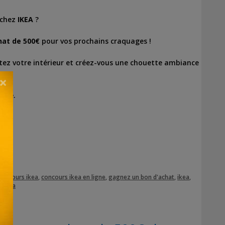
chez
IKEA
?
hat de 500€
pour vos prochains craquages !
tez votre intérieur et créez-vous une chouette ambiance
×
ance.
concours ikea
,
concours ikea en ligne
,
gagnez un bon d'achat
,
ikea
,
r ikea