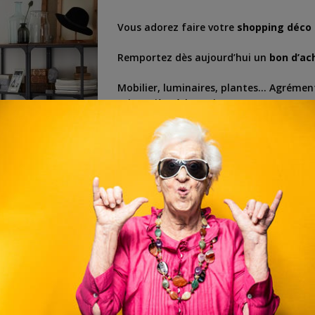
Vous adorez faire votre
shopping déco
Remportez dès aujourd’hui un
bon d’ac
Mobilier, luminaires, plantes… Agrémen
printanière à la maison.
Cliquez ci-dessous pour tenter votre ch
s en ligne
,
concours gratuit
,
concours gratuit en ligne
,
concours gratuit ikea
,
ligne
,
promo ikea
,
shopping
,
shopping gratuit
,
shopping ikea
,
voucher
,
vouche