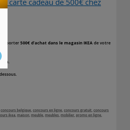
ne carte cadeau de 500€ chez
ël
?
s
 remporter
500€ d’achat dans le magasin IKEA
de votre
ison.
-dessous.
,
concours belgique
,
concours en ligne
,
concours gratuit
,
concours
cours ikea
,
maison
,
meuble
,
meubles
,
mobilier
,
promo en ligne
,