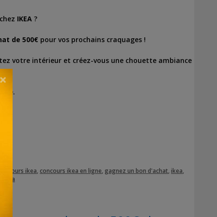
chez
IKEA
?
hat de 500€
pour vos prochains craquages !
tez votre intérieur et créez-vous une chouette ambiance
×
ance.
concours ikea
,
concours ikea en ligne
,
gagnez un bon d'achat
,
ikea
,
r ikea