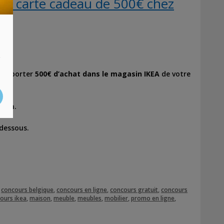
ne carte cadeau de 500€ chez
ël
?
s
 remporter
500€ d’achat dans le magasin IKEA
de votre
ison.
-dessous.
,
concours belgique
,
concours en ligne
,
concours gratuit
,
concours
cours ikea
,
maison
,
meuble
,
meubles
,
mobilier
,
promo en ligne
,