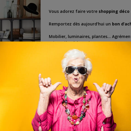
Vous adorez faire votre
shopping déco
Remportez dès aujourd’hui un
bon d’ac
Mobilier, luminaires, plantes… Agrémen
printanière à la maison.
Cliquez ci-dessous pour tenter votre ch
s en ligne
,
concours gratuit
,
concours gratuit en ligne
,
concours gratuit ikea
,
ligne
,
promo ikea
,
shopping
,
shopping gratuit
,
shopping ikea
,
voucher
,
vouche