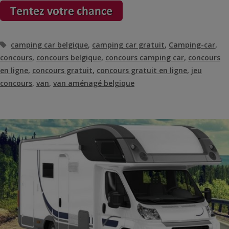
Étiquettes
camping car belgique
,
camping car gratuit
,
Camping-car
,
concours
,
concours belgique
,
concours camping car
,
concours
en ligne
,
concours gratuit
,
concours gratuit en ligne
,
jeu
concours
,
van
,
van aménagé belgique