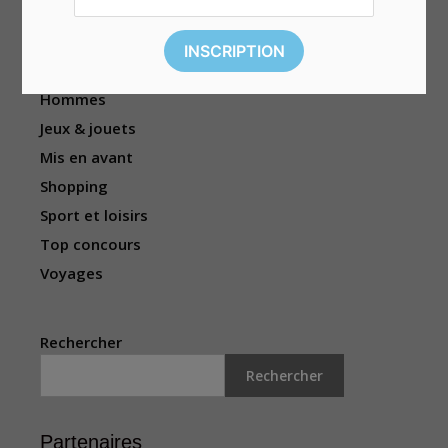
Événements
Femmes
Habitation
Hommes
Jeux & jouets
Mis en avant
Shopping
Sport et loisirs
Top concours
Voyages
Rechercher
Rechercher
Partenaires