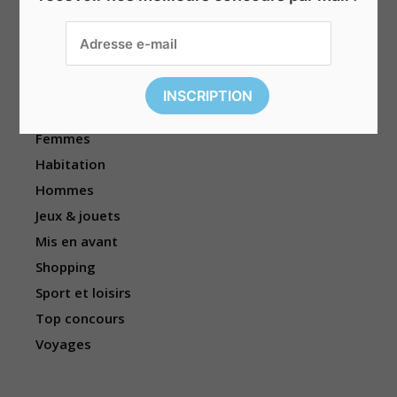
Beauté & bien-être
Divers
Électronique
Enfants
Événements
Femmes
Habitation
Hommes
Jeux & jouets
Mis en avant
Shopping
Sport et loisirs
Top concours
Voyages