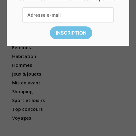
Beauté & bien-être
Divers
Électronique
Enfants
Événements
Femmes
Habitation
Hommes
Jeux & jouets
Mis en avant
Shopping
Sport et loisirs
Top concours
Voyages