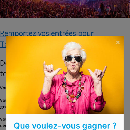
Remportez vos entrées pour
×
Tomorrowland
Désolé, le concours est maintenant
terminé.
Vous rêvez de vous rendre à
Tomorrowland
?
Vous avez aujourd’hui la chance de gagner vos
entrées
gratuites
pour ce
festival
d’exception !
Vous pourrez assister aux shows des plus grand DJ dans un
Que voulez-vous gagner ?
décor utopique.