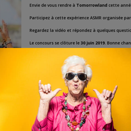
Envie de vous rendre à
Tomorrowland
cette anné
Participez à cette expérience ASMR organisée par
Regardez la vidéo et répondez à quelques questi
Le concours se clôture le
30 juin 2019
. Bonne chan
tuit en ligne
,
concours ing
,
concours tomorrowland
,
entrées gratuites tomor
Remportez vos entrée