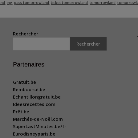
and
,
ing
,
pass tomorrowland
,
ticket tomorrowland
,
tomorrowland
,
tomorrowla
Rechercher
Rechercher
Partenaires
Gratuit.be
Remboursé.be
Echantillongratuit.be
Ideesrecettes.com
Prêt.be
Marchés-de-Noël.com
SuperLastMinutes.be/fr
Eurodisneyparis.be