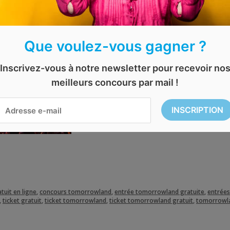
Désolé, le concours es
Vous rêvez de vous rendre à
Tomorrowl
Que voulez-vous gagner ?
Vous avez aujourd’hui la chance de gag
Inscrivez-vous à notre newsletter pour recevoir no
Vous pourrez assister aux shows des pl
meilleurs concours par mail !
Participez vite avant le
19 juillet 2019
. 
tuit en ligne
,
concours tomorrowland
,
entrée tomorrowland gratuite
,
entrées
,
ticket gratuit
,
ticket tomorrowland
,
ticket tomorrowland gratuit
,
tomorrowl