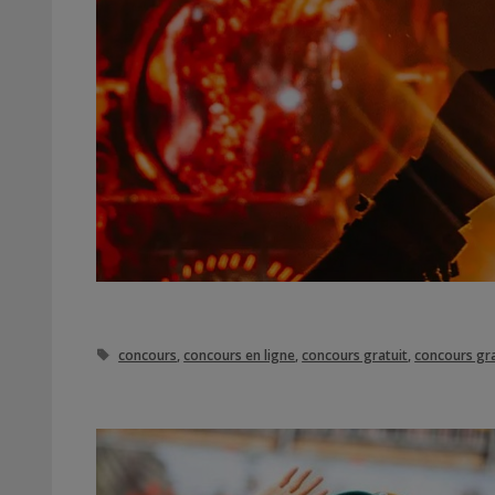
Étiquettes
concours
,
concours en ligne
,
concours gratuit
,
concours gra