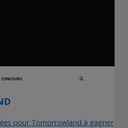
 CONCOURS
ND
rées pour Tomorrowland à gagner