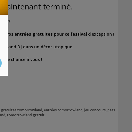
t maintenant terminé.
and
?
ner vos
entrées gratuites
pour ce
festival
d’exception !
s
us grand DJ dans un décor utopique.
Bonne chance à vous !
 gratuites tomorrowland
,
entrées tomorrowland
,
jeu concours
,
pass
and
,
tomorrowland gratuit