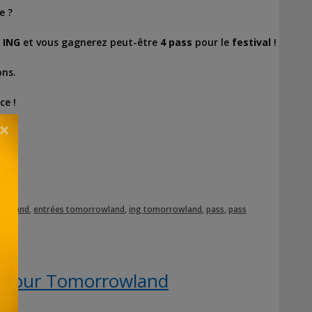
e ?
ING
et vous gagnerez peut-être
4 pass
pour le
festival
!
ons.
ce !
×
rowland
,
entrées tomorrowland
,
ing tomorrowland
,
pass
,
pass
s pour Tomorrowland