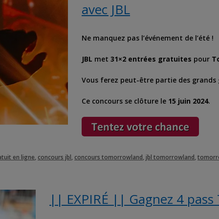
avec JBL
Ne manquez pas l’événement de l’été !
JBL
met
31×2 entrées gratuites
pour
T
Vous ferez peut-être partie des grands 
Ce concours se clôture le
15 juin 2024
.
tuit en ligne
,
concours jbl
,
concours tomorrowland
,
jbl tomorrowland
,
tomorr
|| EXPIRÉ || Gagnez 4 pass