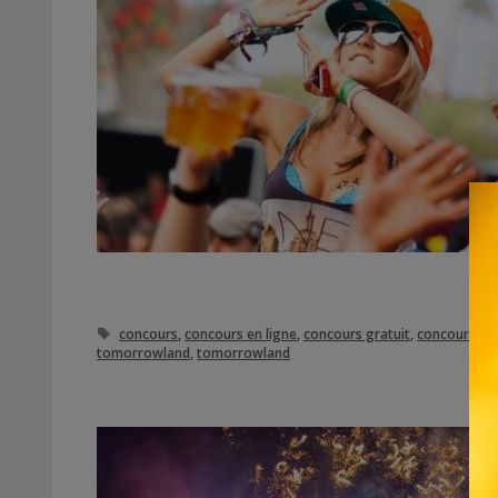
Étiquettes
concours
,
concours en ligne
,
concours gratuit
,
concours gra
tomorrowland
,
tomorrowland