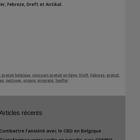
er, Febreze, Dreft et Antikal.
 gratuit belgique
,
concours gratuit en ligne
,
Dreft
,
Febreze
,
gratuit
,
mps
,
nettoyer
,
propre
,
propreté
,
Swiffer
Articles récents
Combattre l’anxiété avec le CBD en Belgique
Transformez votre jardin en paradis avec COMPO