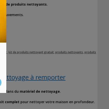
kit de produits nettoyants
.
s mouvements.
toyant
,
kit de produits nettoyant gratuit
,
produits nettoyants
,
produits
s
 nettoyage à remporter
gent dans du
matériel de nettoyage
.
it complet
pour nettoyer votre maison en profondeur.