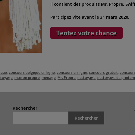
Il contient des produits Mr. Propre, Swiff
Participez vite avant le
31 mars 2020
.
ique
,
concours belgique en ligne
,
concours en ligne
,
concours gratuit
,
concours
ttoyage
,
maison propre
,
ménage
,
Mr. Propre
,
nettoyage
,
nettoyage de printe
Rechercher
Rechercher