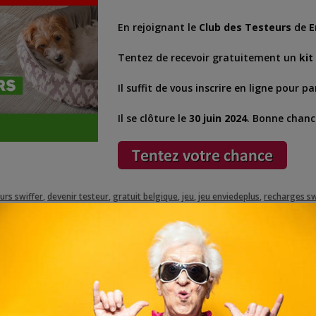
En rejoignant le
Club des Testeurs
de
E
Tentez de recevoir gratuitement un
kit
Il suffit de vous inscrire en ligne pour pa
Il se clôture le
30 juin 2024
. Bonne chanc
urs swiffer
,
devenir testeur
,
gratuit belgique
,
jeu
,
jeu enviedeplus
,
recharges sw
|| EXPIRÉ || Remportez
Préparez-vous au grand nettoyage de p