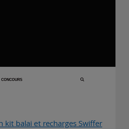
 CONCOURS
kit balai et recharges Swiffer