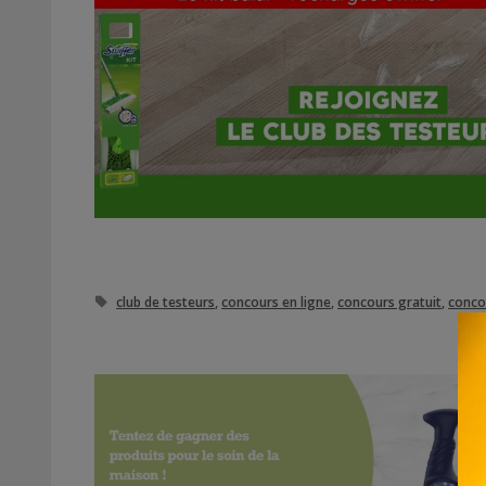
Étiquettes
club de testeurs
,
concours en ligne
,
concours gratuit
,
conco