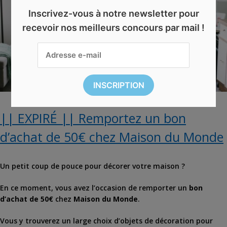
Inscrivez-vous à notre newsletter pour
recevoir nos meilleurs concours par mail !
|| EXPIRÉ || Remportez un bon
d’achat de 50€ chez Maison du Monde
Un petit coup de pouce pour décorer votre maison ?
En ce moment, vous avez l’occasion de remporter un
bon
d’achat de 50€
chez
Maison du Monde
.
Vous y trouverez un large choix d’objets de décoration pour