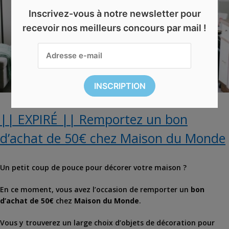
Inscrivez-vous à notre newsletter pour
recevoir nos meilleurs concours par mail !
|| EXPIRÉ || Remportez un bon
d’achat de 50€ chez Maison du Monde
Un petit coup de pouce pour décorer votre maison ?
En ce moment, vous avez l’occasion de remporter un
bon
d’achat de 50€
chez
Maison du Monde
.
Vous y trouverez un large choix d’objets de décoration pour