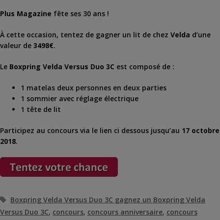
Plus Magazine
fête ses 30 ans !
À cette occasion, tentez de gagner un lit de chez
Velda
d’une
valeur de
3498€
.
Le
Boxpring Velda Versus Duo 3C
est composé de :
1 matelas deux personnes en deux parties
1 sommier avec réglage électrique
1 tête de lit
Participez au concours via le lien ci dessous jusqu’au
17 octobre
2018
.
Étiquettes
Boxpring Velda Versus Duo 3C gagnez un Boxpring Velda
Versus Duo 3C
,
concours
,
concours anniversaire
,
concours