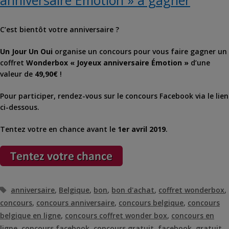
anniversaire Émotion » à gagner
C’est bientôt votre anniversaire ?
Un Jour Un Oui
organise un concours pour vous faire gagner un
coffret
Wonderbox « Joyeux anniversaire Émotion »
d’une
valeur de
49,90€
!
Pour participer, rendez-vous sur le concours Facebook via le lien
ci-dessous.
Tentez votre en chance avant le
1er avril 2019
.
Étiquettes
anniversaire
,
Belgique
,
bon
,
bon d'achat
,
coffret wonderbox
,
concours
,
concours anniversaire
,
concours belgique
,
concours
belgique en ligne
,
concours coffret wonder box
,
concours en
ligne
,
concours facebook
,
concours gratuit
,
facebook
,
gratuit
,