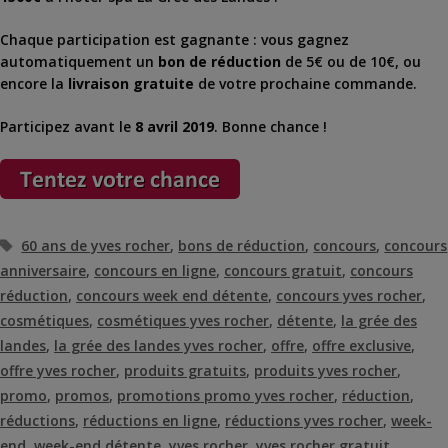
Chaque participation est gagnante : vous gagnez
automatiquement un
bon de réduction
de 5€ ou de 10€, ou
encore la
livraison gratuite
de votre prochaine commande.
Participez avant le
8 avril 2019
. Bonne chance !
Étiquettes
60 ans de yves rocher
,
bons de réduction
,
concours
,
concours
anniversaire
,
concours en ligne
,
concours gratuit
,
concours
réduction
,
concours week end détente
,
concours yves rocher
,
cosmétiques
,
cosmétiques yves rocher
,
détente
,
la grée des
landes
,
la grée des landes yves rocher
,
offre
,
offre exclusive
,
offre yves rocher
,
produits gratuits
,
produits yves rocher
,
promo
,
promos
,
promotions promo yves rocher
,
réduction
,
réductions
,
réductions en ligne
,
réductions yves rocher
,
week-
end
,
week-end détente
,
yves rocher
,
yves rocher gratuit