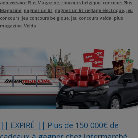
anniversaire Plus Magazine
,
concours belgique
,
concours Plus
Magazine
,
gagnez un lit
,
gagnez un lit réglage électrique
,
jeu
concours
,
jeu concours belgique
,
jeu concours Velda
,
plus
magazine
,
Velda
|| EXPIRÉ || Plus de 150 000€ de
cadeaux à gagner chez Intermarché