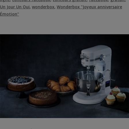
Un Jour Un Oui
,
wonderbox
,
Wonderbox "Joyeux anniversaire
Émotion"