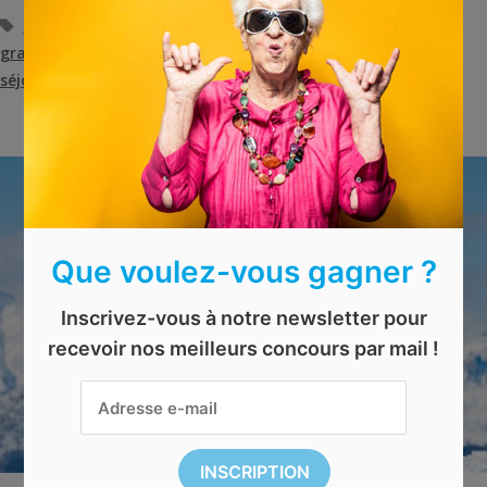
Étiquettes
concours
,
concours en ligne
,
concours gratuit
,
concours
gratuit en ligne
,
concours les arcs
,
les arcs
,
séjour aux arcs
,
séjour ski
,
vacances d'hiver
Que voulez-vous gagner ?
Inscrivez-vous à notre newsletter pour
recevoir nos meilleurs concours par mail !