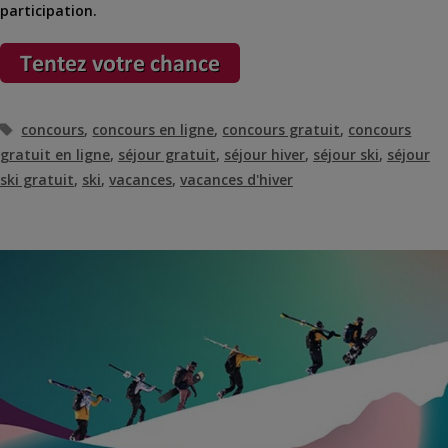
participation.
Étiquettes
concours
,
concours en ligne
,
concours gratuit
,
concours
gratuit en ligne
,
séjour gratuit
,
séjour hiver
,
séjour ski
,
séjour
ski gratuit
,
ski
,
vacances
,
vacances d'hiver