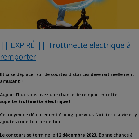
|| EXPIRÉ || Trottinette électrique à
remporter
Et si se déplacer sur de courtes distances devenait réellement
amusant ?
Aujourd’hui, vous avez une chance de remporter cette
superbe
trottinette électrique
!
Ce moyen de déplacement écologique vous facilitera la vie et y
ajoutera une touche de fun.
Le concours se termine le
12 décembre 2023
. Bonne chance à