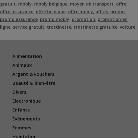
gratuit
,
mobly
,
mobly belgique
,
moyen de transport
,
offre
,
offre assurance
,
offre belgique
,
offre mobly
,
offres
,
promo
,
promo assurance
,
promo mobly
,
promotion
,
promotion en
ligne
,
service gratuit
,
trottinette
,
trottinette gratuite
,
voiture
Alimentation
Animaux
Argent & vouchers
Beauté & bien-être
Divers
Électronique
Enfants
Événements
Femmes
Habitation