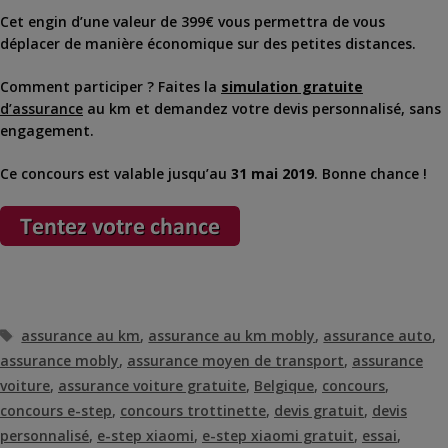
Cet engin d’une valeur de 399€ vous permettra de vous
déplacer de manière économique sur des petites distances.
Comment participer ? Faites la
simulation gratuite
d’assurance
au km et demandez votre devis personnalisé, sans
engagement.
Ce concours est valable jusqu’au
31 mai 2019
. Bonne chance !
Étiquettes
assurance au km
,
assurance au km mobly
,
assurance auto
,
assurance mobly
,
assurance moyen de transport
,
assurance
voiture
,
assurance voiture gratuite
,
Belgique
,
concours
,
concours e-step
,
concours trottinette
,
devis gratuit
,
devis
personnalisé
,
e-step xiaomi
,
e-step xiaomi gratuit
,
essai
,