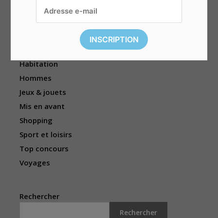
Électronique
Enfants
Événements
Femmes
Habitation
Hommes
Jeux & jouets
Mis en avant
Shopping
Sport et loisirs
Top concours
Voyages
Rechercher
Rechercher