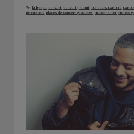
Étiquettes
Belgique
,
concert
,
concert gratuit
,
concours concert
,
concou
de concert
,
places de concert gratuites
,
ticketmaster
,
tickets g