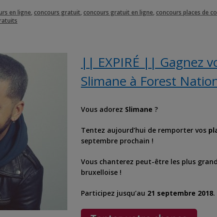
rs en ligne
,
concours gratuit
,
concours gratuit en ligne
,
concours places de c
ratuits
|| EXPIRÉ || Gagnez vo
Slimane à Forest Natio
Vous adorez
Slimane
?
Tentez aujourd’hui de remporter vos
pl
septembre prochain !
Vous chanterez peut-être les plus grand
bruxelloise !
Participez jusqu’au
21 septembre 2018
.