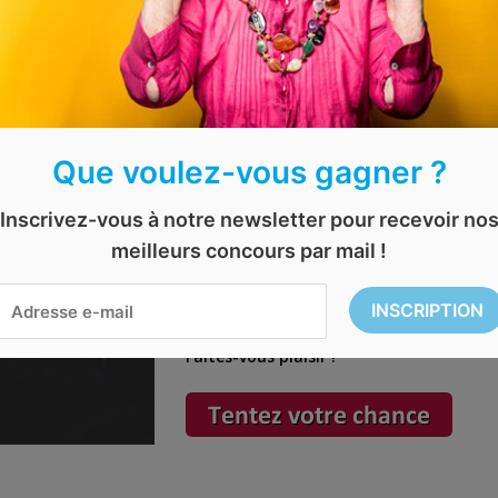
yage gratuit
|| EXPIRÉ || Gagnez 2 
choix
Que voulez-vous gagner ?
Une bonne
soirée concert
, ça vous man
Inscrivez-vous à notre newsletter pour recevoir no
meilleurs concours par mail !
Tentez de remporter
2 places gratuite
Vous recevrez un chèque à faire valoir s
Faites-vous plaisir !