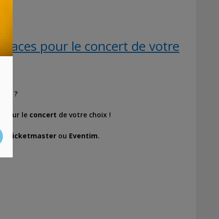
places pour le concert de votre
que ?
s
s
pour le
concert
de votre choix !
ur
Ticketmaster
ou
Eventim
.