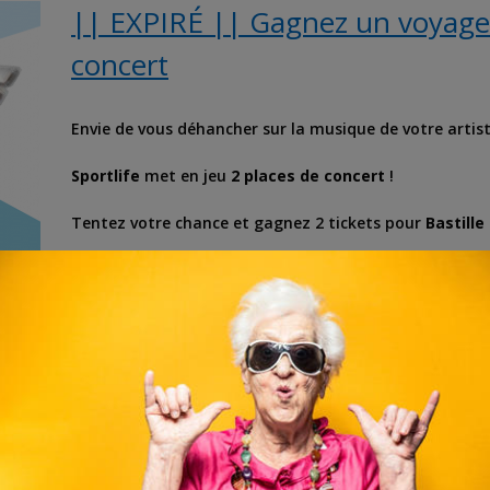
|| EXPIRÉ || Gagnez un voyage 
concert
Envie de vous déhancher sur la musique de votre artist
Sportlife
met en jeu
2 places de concert
!
Tentez votre chance et gagnez 2 tickets pour
Bastille
Vous avez jusqu’au
17 février 2019
pour remporter vos p
hotel.
rt bastille
,
concert florence + the machine
,
concert gratuit
,
concours concert
,
 gratuit
,
entrées gratuites
,
événement gratuit
,
Florence + The Machine
,
gratui