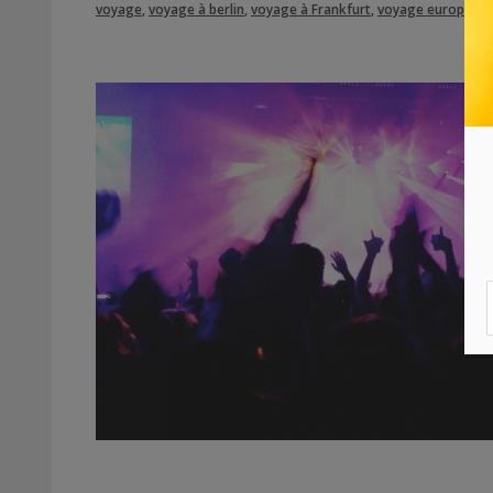
voyage
,
voyage à berlin
,
voyage à Frankfurt
,
voyage europe
,
vo