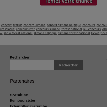
,
concert gratuit
,
concert Slimane
,
concert slimane belgique
,
concours
,
concour
urs gratuit
,
concours rtbf
,
concours slimane
,
forest national
,
jeu concours
,
off
ow
,
show forest national
,
slimane belgique
,
slimane forest national
,
ticket
,
tick
Rechercher
Rechercher
Partenaires
Gratuit.be
Remboursé.be
Echantillongratuit.be