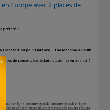
en Europe avec 2 places de
e préféré ?
à
Francfort
ou pour
Florence + The Machine
à
Berlin
.
×
laces de concert, vos tickets d’avion et votre nuit à
concours en ligne
,
concours gratuit
,
concours gratuit en ligne
,
t
,
places de concert
,
places de concert gratuites
,
tickets gratuits
,