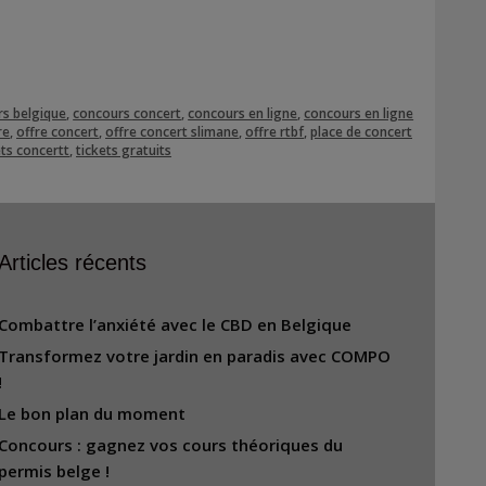
s belgique
,
concours concert
,
concours en ligne
,
concours en ligne
re
,
offre concert
,
offre concert slimane
,
offre rtbf
,
place de concert
ets concertt
,
tickets gratuits
Articles récents
Combattre l’anxiété avec le CBD en Belgique
Transformez votre jardin en paradis avec COMPO
!
Le bon plan du moment
Concours : gagnez vos cours théoriques du
permis belge !