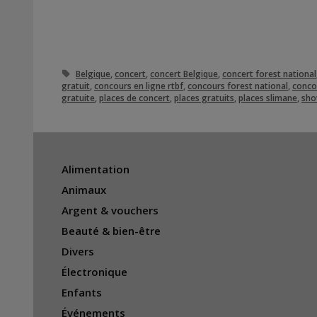
Étiquettes
Belgique
,
concert
,
concert Belgique
,
concert forest national
gratuit
,
concours en ligne rtbf
,
concours forest national
,
conco
gratuite
,
places de concert
,
places gratuits
,
places slimane
,
sh
Alimentation
Animaux
Argent & vouchers
Beauté & bien-être
Divers
Électronique
Enfants
Événements