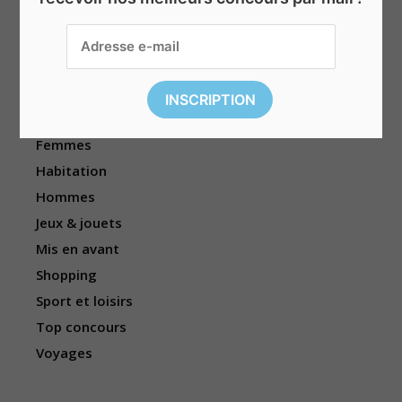
Beauté & bien-être
Divers
Électronique
Enfants
Événements
Femmes
Habitation
Hommes
Jeux & jouets
Mis en avant
Shopping
Sport et loisirs
Top concours
Voyages