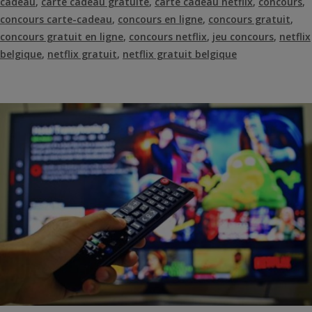
cadeau
,
carte cadeau gratuite
,
carte cadeau netflix
,
concours
,
concours carte-cadeau
,
concours en ligne
,
concours gratuit
,
concours gratuit en ligne
,
concours netflix
,
jeu concours
,
netflix
belgique
,
netflix gratuit
,
netflix gratuit belgique