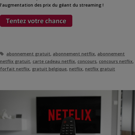
l’augmentation des prix du géant du streaming !
Étiquettes
abonnement gratuit
,
abonnement netflix
,
abonnement
netflix gratuit
,
carte cadeau netflix
,
concours
,
concours netflix
,
forfait netflix
,
gratuit belgique
,
netflix
,
netflix gratuit