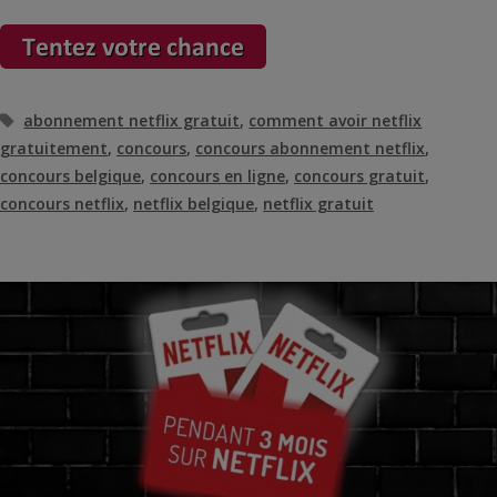
Étiquettes
abonnement netflix gratuit
,
comment avoir netflix
gratuitement
,
concours
,
concours abonnement netflix
,
concours belgique
,
concours en ligne
,
concours gratuit
,
concours netflix
,
netflix belgique
,
netflix gratuit