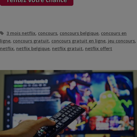
Étiquettes
3 mois netflix
,
concours
,
concours belgique
,
concours en
ligne
,
concours gratuit
,
concours gratuit en ligne
,
jeu concours
,
netflix
,
netflix belgique
,
netflix gratuit
,
netflix offert