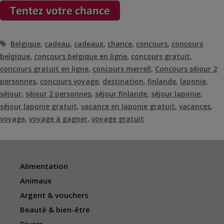
Étiquettes
Belgique
,
cadeau
,
cadeaux
,
chance
,
concours
,
concours
belgique
,
concours belgique en ligne
,
concours gratuit
,
concours gratuit en ligne
,
concours merrell
,
Concours séjour 2
personnes
,
concours voyage
,
destination
,
finlande
,
laponie
,
séjour
,
séjour 2 personnes
,
séjour finlande
,
séjour laponie
,
séjour laponie gratuit
,
vacance en laponie gratuit
,
vacances
,
voyage
,
voyage à gagner
,
voyage gratuit
Alimentation
Animaux
Argent & vouchers
Beauté & bien-être