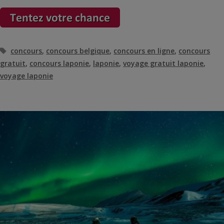
Étiquettes
concours
,
concours belgique
,
concours en ligne
,
concours
gratuit
,
concours laponie
,
laponie
,
voyage gratuit laponie
,
voyage laponie