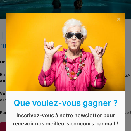
×
|| EXPIRÉ || Remportez un séjour
magique en Laponie
Un séjour dans les pays nordiques, ça vous tente ?
En ce moment, vous avez la possibilité de remporter un
voyage
en Laponie pour 2 personnes
!
Vous découvrirez des
paysages magiques
durant votre
escapade.
Que voulez-vous gagner ?
Participez vite au concours via le lien ci-dessous. Bonne chance !
Inscrivez-vous à notre newsletter pour
recevoir nos meilleurs concours par mail !