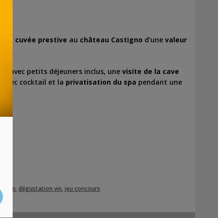
bre cuvée prestive
au
château Castigno
d’une
valeur
s avec petits déjeuners inclus, une
visite de la cave
ï avec cocktail et la
privatisation du spa
pendant une
s
te vin
,
dégustation vin
,
jeu concours