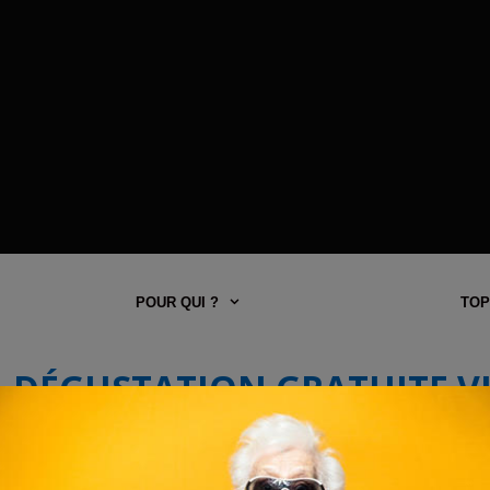
POUR QUI ?
TOP
DÉGUSTATION GRATUITE V
|| EXPIRÉ || Séjour en