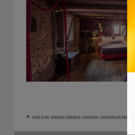
Étiquettes
cave à vin
,
chateau castigno
,
concours
,
concours en ligne
,
c