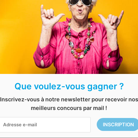
Vous adorez le vin ?
Tentez de remporter un
séjour
en
cham
de 655€
.
Il comprend une nuit pour deux personne
avec dégustation de vins
, un dîner tha
heure.
Le jeu se clôture le
9 novembre 2024
.
Que voulez-vous gagner ?
Inscrivez-vous à notre newsletter pour recevoir no
meilleurs concours par mail !
oncours gratuit
,
concours gratuit en ligne
,
concours séjour
,
dégustation gratui