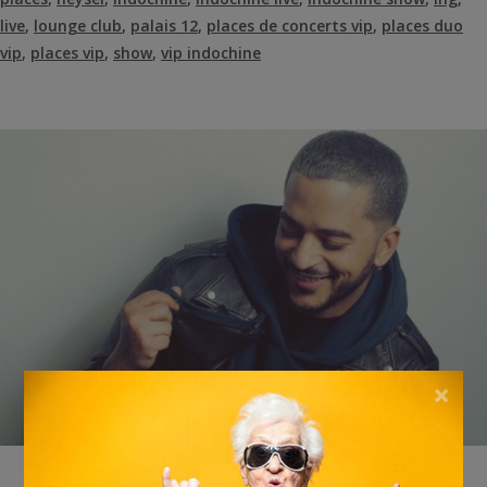
live
,
lounge club
,
palais 12
,
places de concerts vip
,
places duo
vip
,
places vip
,
show
,
vip indochine
×