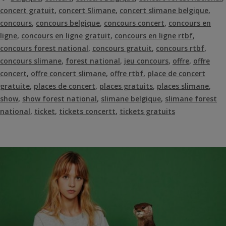
concert gratuit
,
concert Slimane
,
concert slimane belgique
,
concours
,
concours belgique
,
concours concert
,
concours en
ligne
,
concours en ligne gratuit
,
concours en ligne rtbf
,
concours forest national
,
concours gratuit
,
concours rtbf
,
concours slimane
,
forest national
,
jeu concours
,
offre
,
offre
concert
,
offre concert slimane
,
offre rtbf
,
place de concert
gratuite
,
places de concert
,
places gratuits
,
places slimane
,
show
,
show forest national
,
slimane belgique
,
slimane forest
national
,
ticket
,
tickets concertt
,
tickets gratuits