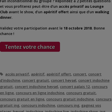
Fan inconditionnel du groupe ? Répondez à 2 petites questions
et vous profiterez peut-être d’un
accès privatif au Lounge
Club
avant le show, d’un
apéritif offert
ainsi que d’un
walking
dinner
.
Validez votre participation avant le
18 octobre 2018
. Bonne
chance !
Étiquettes
accès privatif
,
apéritif
,
apéritif offert
,
concert
,
concert
d'indochine
,
concert gratuit
,
concert heysel
,
concert indochine
gratuit
,
concert indochine heysel
,
concert palais 12
,
concours
en ligne
,
concours en ligne indochine
,
concours gratuit
,
concours gratuit en ligne
,
concours gratuit indochine
,
concours
gratuit ing
,
concours indochine
,
concours ing
,
gagnez vos
places
,
heysel
,
indochine
,
indochine live
,
indochine show
,
ing
,