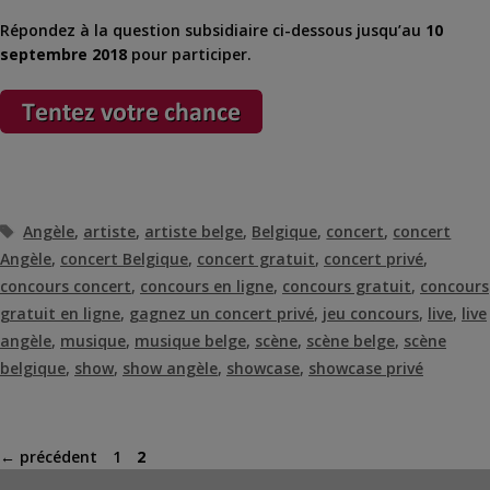
Répondez à la question subsidiaire ci-dessous jusqu’au
10
septembre 2018
pour participer.
Étiquettes
Angèle
,
artiste
,
artiste belge
,
Belgique
,
concert
,
concert
Angèle
,
concert Belgique
,
concert gratuit
,
concert privé
,
concours concert
,
concours en ligne
,
concours gratuit
,
concours
gratuit en ligne
,
gagnez un concert privé
,
jeu concours
,
live
,
live
angèle
,
musique
,
musique belge
,
scène
,
scène belge
,
scène
belgique
,
show
,
show angèle
,
showcase
,
showcase privé
Page
Page
←
précédent
1
2