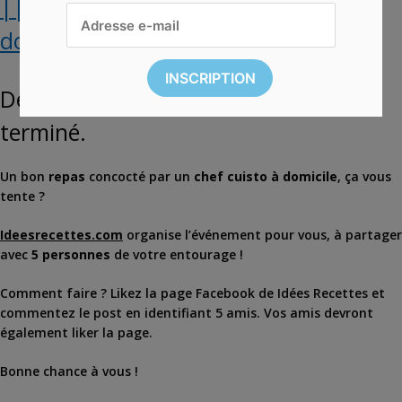
|| EXPIRÉ || Gagnez un repas à
domicile avec chef cuisto
Désolé, ce concours est maintenant
terminé.
Un bon
repas
concocté par un
chef cuisto à domicile
, ça vous
tente ?
Ideesrecettes.com
organise l’événement pour vous, à partager
avec
5 personnes
de votre entourage !
Comment faire ? Likez la page Facebook de Idées Recettes et
commentez le post en identifiant 5 amis. Vos amis devront
également liker la page.
Bonne chance à vous !