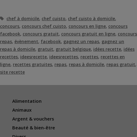
Étiquettes
chef à domicile
,
chef cuisto
,
chef cuisto à domicile
,
concours
,
concours chef cuisto
,
concours en ligne
,
concours
facebook
,
concours gratuit
,
concours gratuit en ligne
,
concours
repas
,
évènement
,
facebook
,
gagnez un repas
,
gagnez un
repas à domicile
,
gratuit
,
gratuit belgique
,
idées recette
,
idées
recettes
,
ideesrecette
,
ideesrecettes
,
recettes
,
recettes en
ligne
,
recettes gratuites
,
repas
,
repas à domicile
,
repas gratuit
,
site recette
Alimentation
Animaux
Argent & vouchers
Beauté & bien-être
Divers