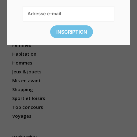
Beauté & bien-être
Divers
Électronique
Enfants
Événements
Femmes
Habitation
Hommes
Jeux & jouets
Mis en avant
Shopping
Sport et loisirs
Top concours
Voyages
Rechercher