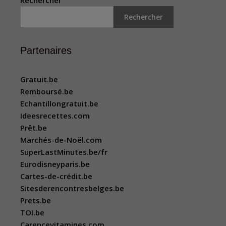
Rechercher
Partenaires
Gratuit.be
Remboursé.be
Echantillongratuit.be
Ideesrecettes.com
Prêt.be
Marchés-de-Noël.com
SuperLastMinutes.be/fr
Eurodisneyparis.be
Cartes-de-crédit.be
Sitesderencontresbelges.be
Prets.be
TOI.be
Carencevitamines.com