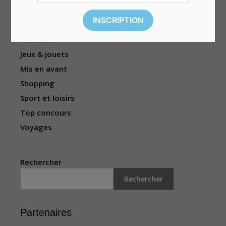
Femmes
Habitation
Hommes
Jeux & jouets
Mis en avant
Shopping
Sport et loisirs
Top concours
Voyages
Rechercher
Rechercher
Partenaires