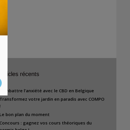
s
Articles récents
Combattre l’anxiété avec le CBD en Belgique
Transformez votre jardin en paradis avec COMPO
!
Le bon plan du moment
Concours : gagnez vos cours théoriques du
permis belge !