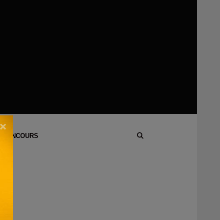
×
 CONCOURS