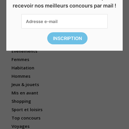
Animaux
recevoir nos meilleurs concours par mail !
Argent & vouchers
Beauté & bien-être
Divers
Électronique
Enfants
Événements
Femmes
Habitation
Hommes
Jeux & jouets
Mis en avant
Shopping
Sport et loisirs
Top concours
Voyages