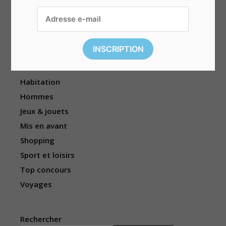
Divers
Électronique
Enfants
Événements
Femmes
Habitation
Hommes
Jeux & jouets
Mis en avant
Shopping
Sport et loisirs
Top concours
Voyages
Rechercher