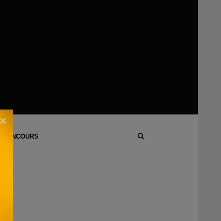
×
 CONCOURS