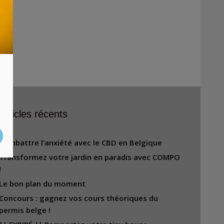
s
Articles récents
Combattre l’anxiété avec le CBD en Belgique
Transformez votre jardin en paradis avec COMPO
!
Le bon plan du moment
Concours : gagnez vos cours théoriques du
permis belge !