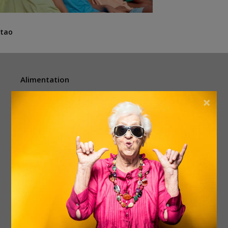
tao
Alimentation
Animaux
×
Argent & vouchers
Beauté & bien-être
Divers
Électronique
Enfants
Événements
Femmes
Habitation
Hommes