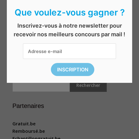
Jeux & jouets
Que voulez-vous gagner ?
Mis en avant
Inscrivez-vous à notre newsletter pour
Shopping
recevoir nos meilleurs concours par mail !
Sport et loisirs
Top concours
Voyages
Rechercher
Rechercher
Partenaires
Gratuit.be
Remboursé.be
Echantillongratuit.be