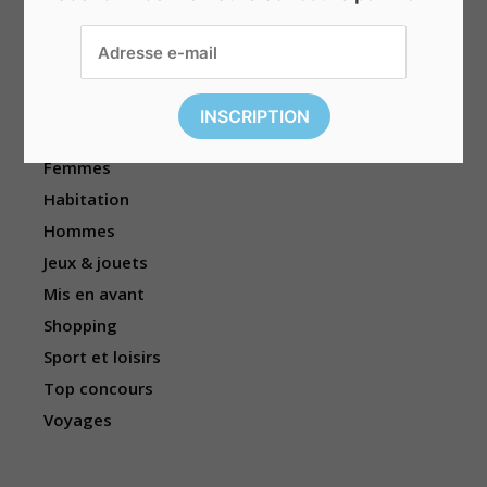
Beauté & bien-être
Divers
Électronique
Enfants
Événements
Femmes
Habitation
Hommes
Jeux & jouets
Mis en avant
Shopping
Sport et loisirs
Top concours
Voyages