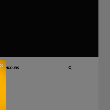
×
 CONCOURS