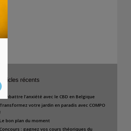
s
Articles récents
Combattre l’anxiété avec le CBD en Belgique
Transformez votre jardin en paradis avec COMPO
!
Le bon plan du moment
Concours : gagnez vos cours théoriques du