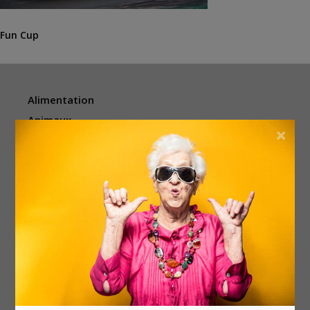
Fun Cup
Alimentation
Animaux
×
Argent & vouchers
Beauté & bien-être
Divers
Électronique
Enfants
Événements
Femmes
Habitation
Hommes