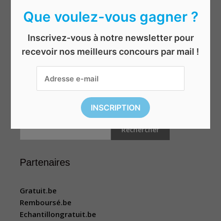
Jeux & jouets
Que voulez-vous gagner ?
Mis en avant
Shopping
Inscrivez-vous à notre newsletter pour
Sport et loisirs
recevoir nos meilleurs concours par mail !
Top concours
Voyages
Rechercher
Rechercher
Partenaires
Gratuit.be
Remboursé.be
Echantillongratuit.be