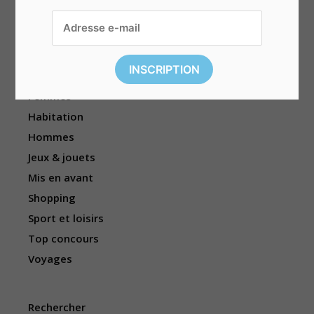
Divers
Électronique
Enfants
Événements
Femmes
Habitation
Hommes
Jeux & jouets
Mis en avant
Shopping
Sport et loisirs
Top concours
Voyages
Rechercher