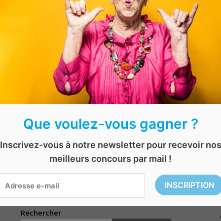
LiQ, Pomton, Mallow Puffs, Xavies’ Granola, WONDR, B
nombreuses surprises
et de
marques belges
à découv
Il suffit de remplir le questionnaire via le lien ci-dessou
Le concours se termine le
19 août 2022
.
Que voulez-vous gagner ?
Inscrivez-vous à notre newsletter pour recevoir no
tuit
,
concours gratuit en ligne
,
jeu concours
,
produits belges
|| EXPIRÉ || Gagnez vos places pour le salon Valériane
meilleurs concours par mail !
|| EXPIRÉ || Gagnez un voyage en Italie avec Galbani
Rechercher