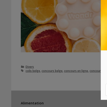
Catégories
Divers
Étiquettes
colis belge
,
concours belge
,
concours en ligne
,
concours gra
Alimentation