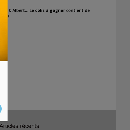
etty & Albert… Le
colis à gagner
contient de
rir !
s.
s
Articles récents