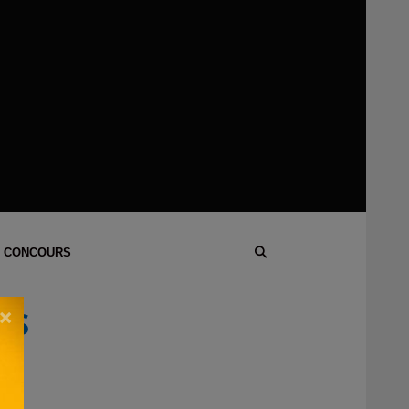
 CONCOURS
×
ES