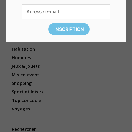
Divers
Électronique
Enfants
Événements
Femmes
Habitation
Hommes
Jeux & jouets
Mis en avant
Shopping
Sport et loisirs
Top concours
Voyages
Rechercher