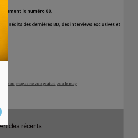
tuitement
le
numéro 88
.
ts inédits des dernières BD, des interviews exclusives et
ine zoo
,
magazine zoo gratuit
,
zoo le mag
s
Articles récents