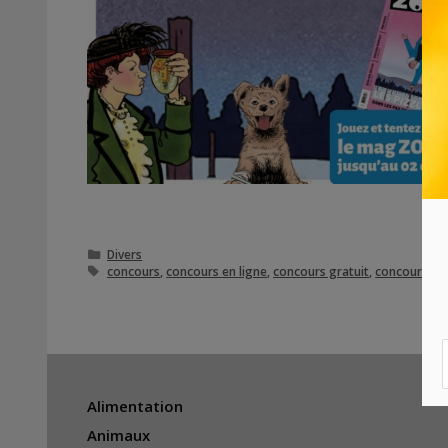
Catégories
Divers
Étiquettes
concours
,
concours en ligne
,
concours gratuit
,
concours gra
Alimentation
Animaux