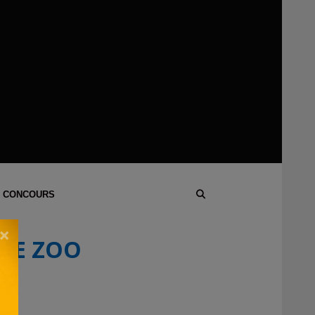
 CONCOURS
×
INE ZOO
 !