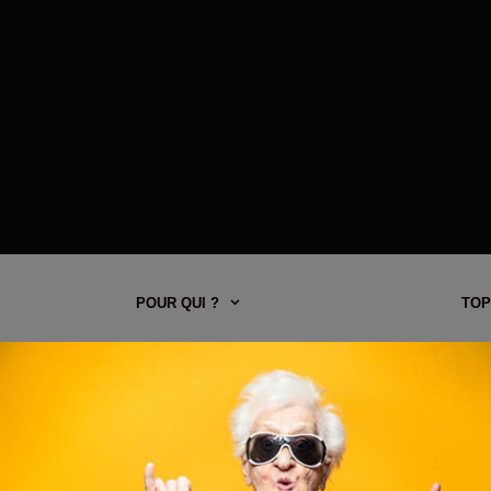
POUR QUI ?
TOP
 L’EXEMPLAIRE 88 DU MAGAZ
L’exemplaire de
Zoo Le Mag
de la rentrée est à gagner