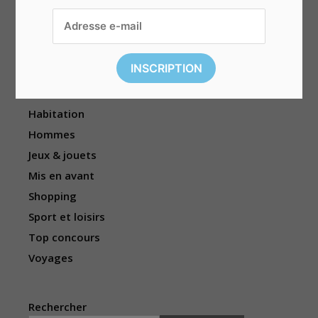
Divers
Électronique
Enfants
Événements
Femmes
Habitation
Hommes
Jeux & jouets
Mis en avant
Shopping
Sport et loisirs
Top concours
Voyages
Rechercher