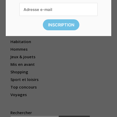
Divers
Électronique
Enfants
Événements
Femmes
Habitation
Hommes
Jeux & jouets
Mis en avant
Shopping
Sport et loisirs
Top concours
Voyages
Rechercher