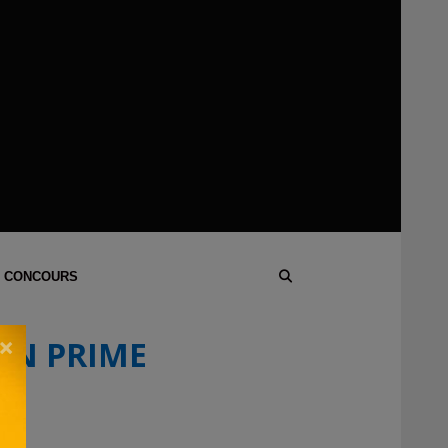
 CONCOURS
×
ON PRIME
er !