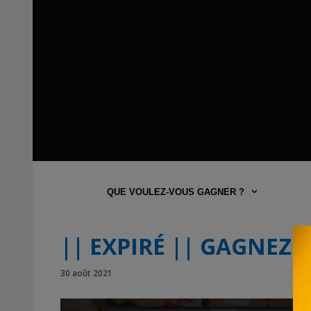
QUE VOULEZ-VOUS GAGNER ?
|| EXPIRÉ || GAGNE
30 août 2021