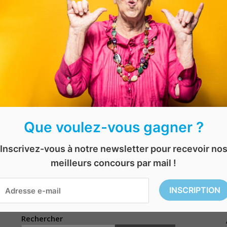
Aujourd’hui, vous avez une chance de remportement 
d’Amazon.
Vous profiterez également du service de livraison rap
Validez vite votre participation via le lien ci-dessous.
Que voulez-vous gagner ?
Inscrivez-vous à notre newsletter pour recevoir no
mazon
,
concours en ligne
,
concours gratuit
,
concours gratuit en ligne
,
jeu conc
|| EXPIRÉ || Gagnez 1 tonne de pellets gratuits
meilleurs concours par mail !
Remportez 2 produits visage Dr. Paul Nassif
Rechercher