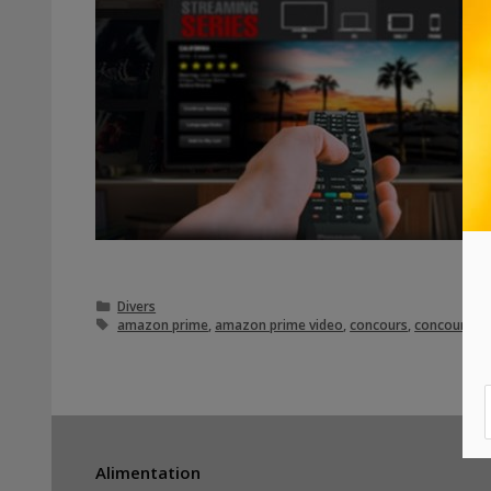
Catégories
Divers
Étiquettes
amazon prime
,
amazon prime video
,
concours
,
concours a
Alimentation