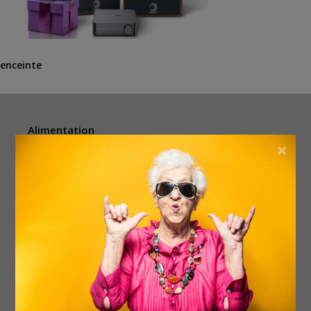
enceinte
Alimentation
×
Animaux
Argent & vouchers
Beauté & bien-être
Divers
Électronique
Enfants
Événements
Femmes