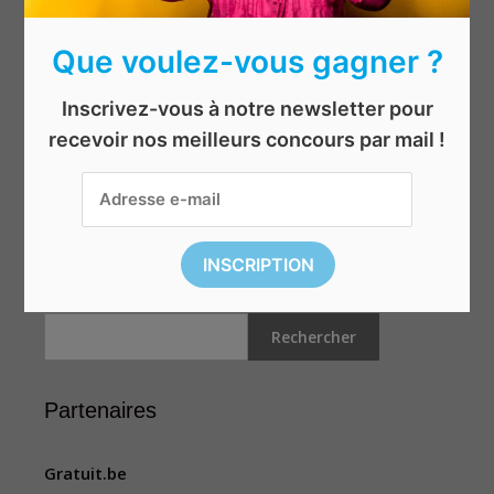
Habitation
Hommes
Que voulez-vous gagner ?
Jeux & jouets
Mis en avant
Inscrivez-vous à notre newsletter pour
Shopping
recevoir nos meilleurs concours par mail !
Sport et loisirs
Top concours
Voyages
Rechercher
Rechercher
Partenaires
Gratuit.be